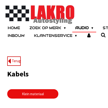
Ga
direct
naar
de
hoofdinhoud
HOME
ZOEK OP MERK
AUDIO
S
INBOUW
KLANTENSERVICE
Terug
Kabels
Klein materiaal