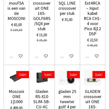
mosFSA
crossover
SQL LINE
Ext4RCA
is een van
uit ONE
crossover
– Input
de
165-
per stuk
kabel
MOSCONI
GOLF6RS
RCA CH1-
€ 35,00
/SQX per
4 voor
€ 65,00
stuk
Pico 8|12
€ 109,00
DSP
€ 15,00
€ 22,50
€ 25,00
€ 45,00
In winkelwagen
In winkelwagen
In winkelwagen
In winkelwage
Sale!
Sale!
Sale!
Sale!
Mosconi
Gladen
gladen 25
GLADEN
ONE
RS-X10
mm
crossover
1|1000
SLIM-SB-
tweeter
uit ONE
CU-AC
golf 4 per
165-
€ 499,00