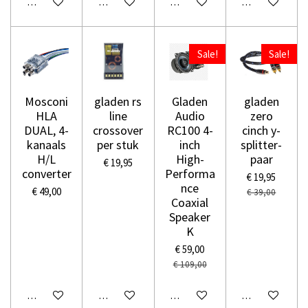
In winkelwagen
In winkelwagen
In winkelwagen
In winkelwage
Sale!
Sale!
Mosconi
gladen rs
Gladen
gladen
HLA
line
Audio
zero
DUAL, 4-
crossover
RC100 4-
cinch y-
kanaals
per stuk
inch
splitter-
H/L
High-
paar
€ 19,95
converter
Performa
€ 19,95
nce
€ 49,00
€ 39,00
Coaxial
Speaker
K
€ 59,00
€ 109,00
In winkelwagen
In winkelwagen
In winkelwagen
In winkelwage