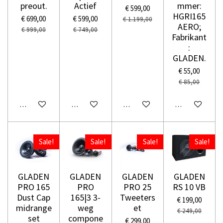
preout.
Actief
mmer:
€ 599,00
HGRI165
€ 699,00
€ 599,00
€ 1.199,00
AERO;
€ 999,00
€ 749,00
Fabrikant
:
GLADEN.
€ 55,00
€ 85,00
In winkelwagen
In winkelwagen
In winkelwagen
In winkelwage
Sale!
Sale!
Sale!
Sale!
GLADEN
GLADEN
GLADEN
GLADEN
PRO 165
PRO
PRO 25
RS 10 VB
Dust Cap
165|3 3-
Tweeters
€ 199,00
midrange
weg
et
€ 249,00
set
compone
€ 299,00