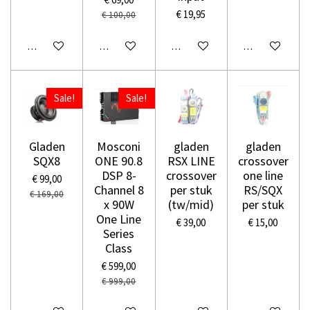
€ 19,95
€ 100,00
In winkelwagen
In winkelwagen
In winkelwagen
In winkelwage
Sale!
Sale!
Gladen
Mosconi
gladen
gladen
SQX8
ONE 90.8
RSX LINE
crossover
DSP 8-
crossover
one line
€ 99,00
Channel 8
per stuk
RS/SQX
€ 169,00
x 90W
(tw/mid)
per stuk
One Line
€ 39,00
€ 15,00
Series
Class
€ 599,00
€ 999,00