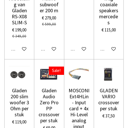
g van
subwoof
coaxiale
Gladen
er 200 m
speakers
RS-X08
mercede
€ 279,00
SLIM-S
s
€ 599,00
€ 199,00
€ 115,00
€ 349,00
In winkelwagen
In winkelwagen
In winkelwagen
In winkelwage
Sale!
Gladen
Gladen
MOSCONI
GLADEN
200 slim
Audio
Ext4HLin
VARIO
woofer 3
Zero Pro
- Input
crossover
Ohm per
PP
card + 4x
per stuk
stuk
crossover
Hi-Level
€ 37,50
per stuk
analog
€ 119,00
input
€ 69,00