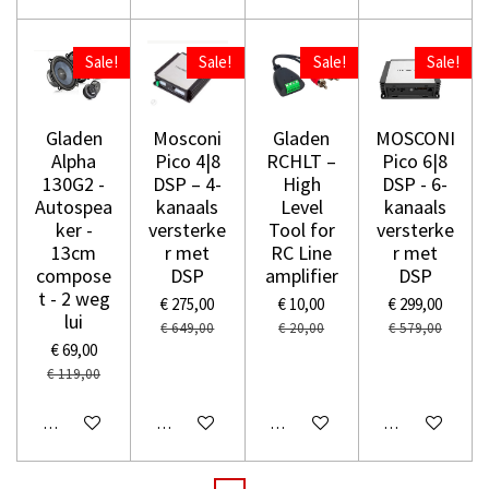
Sale!
Sale!
Sale!
Sale!
Gladen
Mosconi
Gladen
MOSCONI
Alpha
Pico 4|8
RCHLT –
Pico 6|8
130G2 -
DSP – 4-
High
DSP - 6-
Autospea
kanaals
Level
kanaals
ker -
versterke
Tool for
versterke
13cm
r met
RC Line
r met
compose
DSP
amplifier
DSP
t - 2 weg
€ 275,00
€ 10,00
€ 299,00
lui
€ 649,00
€ 20,00
€ 579,00
€ 69,00
€ 119,00
In winkelwagen
In winkelwagen
In winkelwagen
In winkelwage