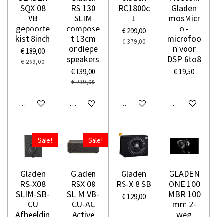
SQX 08
RS 130
RC1800c
Gladen
VB
SLIM
1
mosMicr
gepoorte
compose
o -
€ 299,00
kist 8inch
t 13cm
microfoo
€ 379,00
ondiepe
n voor
€ 189,00
speakers
DSP 6to8
€ 269,00
€ 139,00
€ 19,50
€ 239,00
In winkelwagen
In winkelwagen
In winkelwagen
In winkelwage
Sale!
Sale!
Gladen
Gladen
Gladen
GLADEN
RS-X08
RSX 08
RS-X 8 SB
ONE 100
SLIM-SB-
SLIM VB-
MBR 100
€ 129,00
CU
CU-AC
mm 2-
Afbeeldin
Active
weg