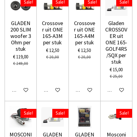
Sale!
Sale!
Sale!
Sale!
GLADEN
Crossove
Crossove
Gladen
200 SLIM
r uit ONE
r uit ONE
CROSSOV
woofer 3
165-A3M
165-A4M
ER uit
Ohm per
per stuk
per stuk
ONE 165-
stuk
GOLF4RS
€ 12,50
€ 12,50
/SQX per
€ 119,00
€ 20,00
€ 20,00
stuk
€ 249,00
€ 15,00
€ 25,00
In winkelwagen
In winkelwagen
In winkelwagen
In winkelwage
Sale!
Sale!
Sale!
MOSCONI
GLADEN
GLADEN
Mosconi