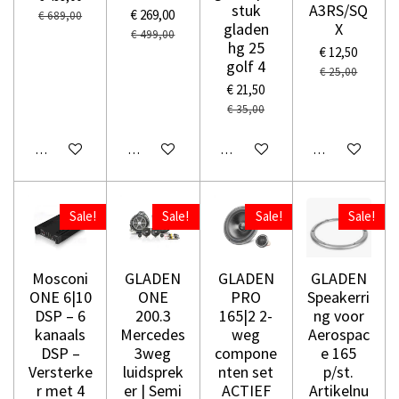
stuk
A3RS/SQ
€ 269,00
€ 689,00
gladen
X
€ 499,00
hg 25
€ 12,50
golf 4
€ 25,00
€ 21,50
€ 35,00
In winkelwagen
In winkelwagen
In winkelwagen
In winkelwage
Sale!
Sale!
Sale!
Sale!
Mosconi
GLADEN
GLADEN
GLADEN
ONE 6|10
ONE
PRO
Speakerri
DSP – 6
200.3
165|2 2-
ng voor
kanaals
Mercedes
weg
Aerospac
DSP –
3weg
compone
e 165
Versterke
luidsprek
nten set
p/st.
r met 4
er | Semi
ACTIEF
Artikelnu