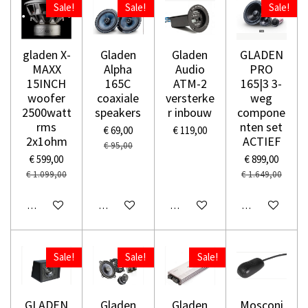
Sale!
Sale!
Sale!
gladen X-
Gladen
Gladen
GLADEN
MAXX
Alpha
Audio
PRO
15INCH
165C
ATM-2
165|3 3-
woofer
coaxiale
versterke
weg
2500watt
speakers
r inbouw
compone
rms
nten set
€ 69,00
€ 119,00
2x1ohm
ACTIEF
€ 95,00
€ 599,00
€ 899,00
€ 1.099,00
€ 1.649,00
In winkelwagen
In winkelwagen
In winkelwagen
In winkelwage
Sale!
Sale!
Sale!
GLADEN
Gladen
​Gladen
Mosconi