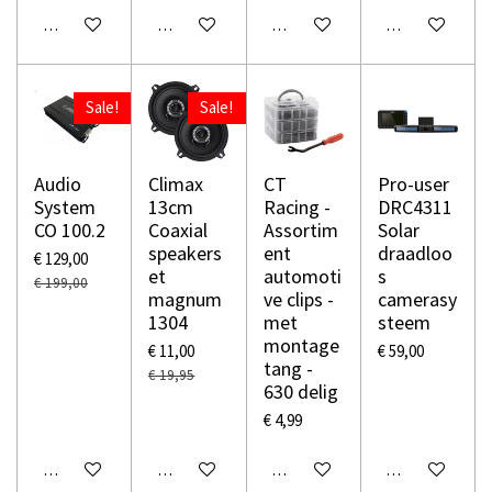
In winkelwagen
In winkelwagen
In winkelwagen
In winkelwage
Sale!
Sale!
Audio
Climax
CT
Pro-user
System
13cm
Racing -
DRC4311
CO 100.2
Coaxial
Assortim
Solar
speakers
ent
draadloo
€ 129,00
et
automoti
s
€ 199,00
magnum
ve clips -
camerasy
1304
met
steem
montage
€ 11,00
€ 59,00
tang -
€ 19,95
630 delig
€ 4,99
In winkelwagen
In winkelwagen
In winkelwagen
In winkelwage