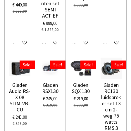
nten set
€ 449,00
€ 399,00
SEMI
€ 699,00
ACTIEF
€ 999,00
€ 1.599,00
In winkelwagen
In winkelwagen
In winkelwagen
In winkelwage
Sale!
Sale!
Sale!
Sale!
Gladen
Gladen
Gladen
Gladen
Audio RS-
RSX130
SQX 130
RC130
X 08
luidsprek
€ 245,00
€ 219,00
SLIM-VB-
er set 13
€ 319,00
€ 299,00
CU
cm 2-
weg 75
€ 245,00
watts
€ 359,00
RMS 3