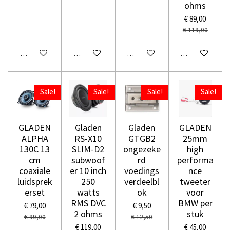
ohms
€ 89,00
€ 119,00
In winkelwagen
In winkelwagen
In winkelwagen
In winkelwage
Sale!
Sale!
Sale!
Sale!
GLADEN
Gladen
Gladen
GLADEN
ALPHA
RS-X10
GTGB2
25mm
130C 13
SLIM-D2
ongezeke
high
cm
subwoof
rd
performa
coaxiale
er 10 inch
voedings
nce
luidsprek
250
verdeelbl
tweeter
erset
watts
ok
voor
RMS DVC
BMW per
€ 79,00
€ 9,50
2 ohms
stuk
€ 99,00
€ 12,50
€ 119,00
€ 45,00