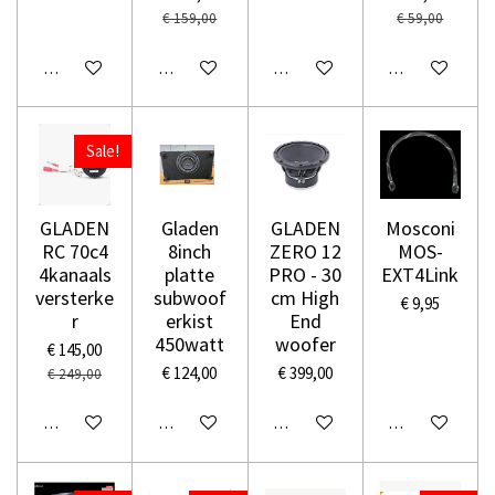
€ 159,00
€ 59,00
In winkelwagen
In winkelwagen
In winkelwagen
In winkelwage
Sale!
GLADEN
Gladen
GLADEN
Mosconi
RC 70c4
8inch
ZERO 12
MOS-
4kanaals
platte
PRO - 30
EXT4Link
versterke
subwoof
cm High
€ 9,95
r
erkist
End
450watt
woofer
€ 145,00
€ 124,00
€ 399,00
€ 249,00
In winkelwagen
In winkelwagen
In winkelwagen
In winkelwage