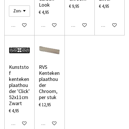
Look
€ 9,95
€ 4,95
€ 4,95
In winkelwagen
In winkelwagen
In winkelwagen
In winkelwage
Kunststo
RVS
f
Kenteken
kenteken
plaathou
plaathou
der
der 'Click'
Chroom,
52x11cm
per stuk
Zwart
€ 12,95
€ 4,95
In winkelwagen
In winkelwagen