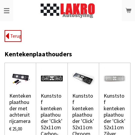
Ga
direct
naar
de
hoofdinhoud
Terug
Kentekenplaathouders
Kenteken
Kunststo
Kunststo
Kunststo
plaathou
f
f
f
der met
kenteken
kenteken
kenteken
achteruit
plaathou
plaathou
plaathou
rijcamera
der 'Click'
der 'Click'
der 'Click'
52x11cm
52x11cm
52x11cm
€ 25,00
Carbon-
Chroom
Zilver