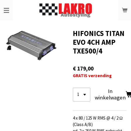
Ga
direct
naar
de
hoofdinhoud
HIFONICS TITAN
EVO 4CH AMP
TXE500/4
€ 179,00
GRATIS verzending
In
winkelwagen
4 x 80 / 125 W RMS @ 4 / 2 Ω
(Class A/B)
od. 2 x 250 W RMS gebruckt