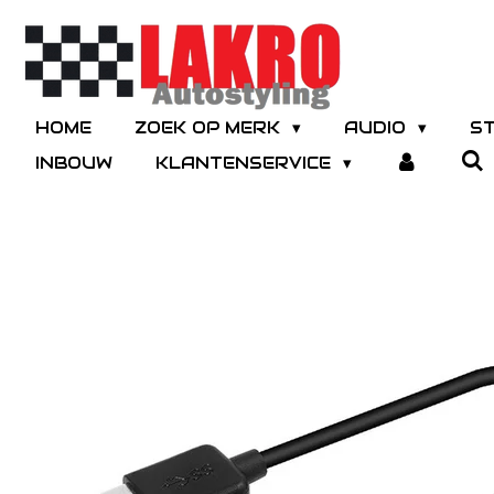
Ga
direct
naar
de
hoofdinhoud
HOME
ZOEK OP MERK
AUDIO
S
INBOUW
KLANTENSERVICE