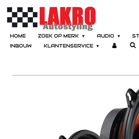
Ga
direct
naar
de
hoofdinhoud
HOME
ZOEK OP MERK
AUDIO
S
INBOUW
KLANTENSERVICE