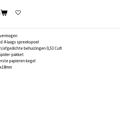
n
-vermogen
ad 4-laags spreekspoel
en/afgedichte behuizingen 0,53 Cuft
Spider-pakket
rste papieren kegel
00x18mm