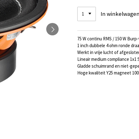
In winkelwage
75 W continu RMS / 150 W Burp
1 inch dubbele 4 ohm ronde dra
Werkt in vrije lucht of afgeslot
Lineair medium compliance 1x1 
Gladde schuimrand en niet-gepe
Hoge kwaliteit Y25 magneet 1