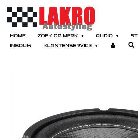
Ga
direct
naar
de
hoofdinhoud
HOME
ZOEK OP MERK
AUDIO
ST
INBOUW
KLANTENSERVICE