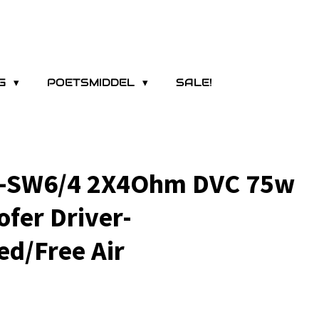
NG
POETSMIDDEL
SALE!
T-SW6/4 2X4Ohm DVC 75w
fer Driver-
ed/Free Air