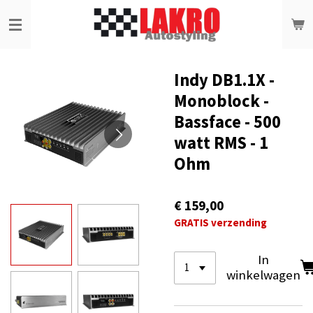
Ga
direct
naar
de
hoofdinhoud
Indy DB1.1X -
Monoblock -
Bassface - 500
watt RMS - 1
Ohm
€ 159,00
GRATIS verzending
In
winkelwagen