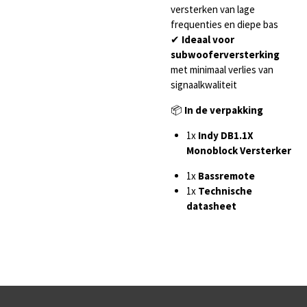
versterken van lage
frequenties en diepe bas
✔
Ideaal voor
subwooferversterking
met minimaal verlies van
signaalkwaliteit
📦
In de verpakking
1x
Indy DB1.1X
Monoblock Versterker
1x
Bassremote
1x
Technische
datasheet