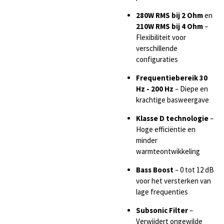
280W RMS bij 2 Ohm
en
210W RMS bij 4 Ohm
–
Flexibiliteit voor
verschillende
configuraties
Frequentiebereik 30
Hz - 200 Hz
– Diepe en
krachtige basweergave
Klasse D technologie
–
Hoge efficiëntie en
minder
warmteontwikkeling
Bass Boost
– 0 tot 12 dB
voor het versterken van
lage frequenties
Subsonic Filter
–
Verwijdert ongewilde