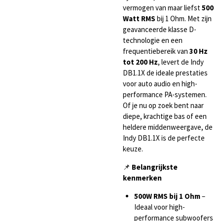
vermogen van maar liefst
500
Watt RMS
bij 1 Ohm. Met zijn
geavanceerde klasse D-
technologie en een
frequentiebereik van
30 Hz
tot 200 Hz
, levert de Indy
DB1.1X de ideale prestaties
voor auto audio en high-
performance PA-systemen.
Of je nu op zoek bent naar
diepe, krachtige bas of een
heldere middenweergave, de
Indy DB1.1X is de perfecte
keuze.
📌
Belangrijkste
kenmerken
500W RMS bij 1 Ohm
–
Ideaal voor high-
performance subwoofers