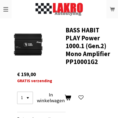
Ga
direct
naar
de
hoofdinhoud
BASS HABIT
PLAY Power
1000.1 (Gen.2)
Mono Amplifier
PP10001G2
€ 159,00
GRATIS verzending
In
winkelwagen