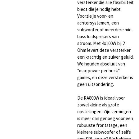
versterker die alle flexibiliteit
biedt die je nodig hebt.
Voorzie je voor- en
achtersystemen, een
subwoofer of meerdere mid-
bass luidsprekers van
stroom. Met 4x100W bij 2
Ohm levert deze versterker
een krachtig en zuiver geluid.
We houden absoluut van
“max power per buck”
games, en deze versterker is
geen uitzondering.
De RA800W is ideaal voor
zowel kleine als grote
opstellingen. Zijn vermogen
is meer dan genoeg voor een
robuuste frontstage, een
kleinere subwoofer of zelfs
een SPL-setup? We hebben