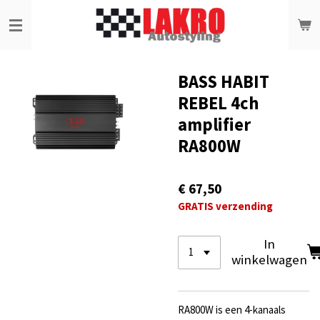
Ga
direct
naar
de
hoofdinhoud
BASS HABIT
REBEL 4ch
amplifier
RA800W
€ 67,50
GRATIS verzending
In
winkelwagen
RA800W is een 4-kanaals