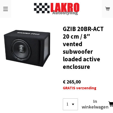
Ga
direct
naar
de
hoofdinhoud
GZIB 20BR-ACT
20 cm / 8″
vented
subwoofer
loaded active
enclosure
€ 265,00
GRATIS verzending
In
winkelwagen