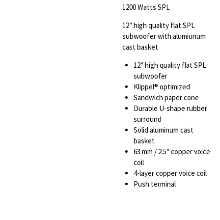
1200 Watts SPL
12″ high quality flat SPL
subwoofer with alumiunum
cast basket
12″ high quality flat SPL
subwoofer
Klippel® optimized
Sandwich paper cone
Durable U-shape rubber
surround
Solid aluminum cast
basket
63 mm / 2.5″ copper voice
coil
4-layer copper voice coil
Push terminal