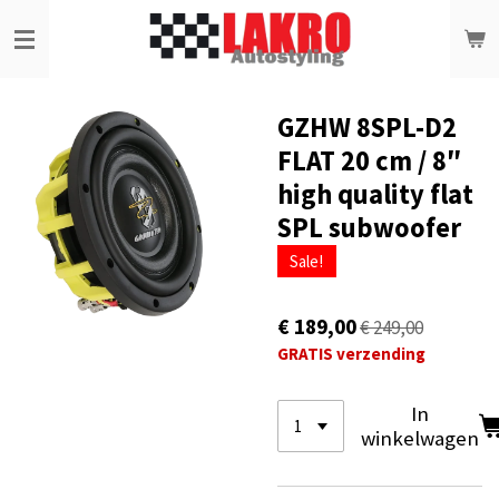
Ga
direct
naar
de
hoofdinhoud
GZHW 8SPL-D2
FLAT 20 cm / 8″
high quality flat
SPL subwoofer
Sale!
€ 189,00
€ 249,00
GRATIS verzending
In
winkelwagen