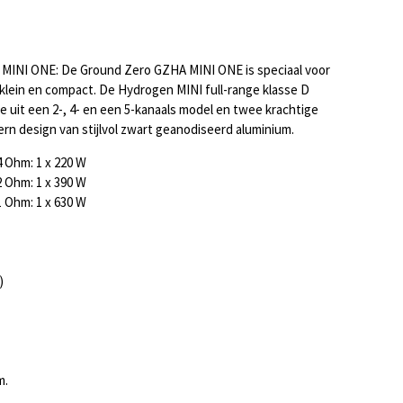
 MINI ONE: De Ground Zero GZHA MINI ONE is speciaal voor
s klein en compact. De Hydrogen MINI full-range klasse D
e uit een 2-, 4- en een 5-kanaals model en twee krachtige
n design van stijlvol zwart geanodiseerd aluminium.
 Ohm: 1 x 220 W
 Ohm: 1 x 390 W
 Ohm: 1 x 630 W
)
m.