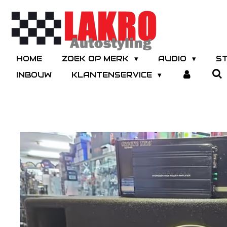
Ga
direct
naar
de
hoofdinhoud
HOME
ZOEK OP MERK
AUDIO
S
INBOUW
KLANTENSERVICE