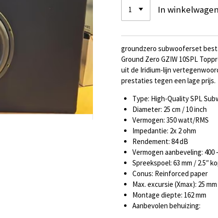
In winkelwage
groundzero subwooferset bestaa
Ground Zero GZIW 10SPL Toppre
uit de Iridium-lijn vertegenwoo
prestaties tegen een lage prijs.
Type: High-Quality SPL Sub
Diameter: 25 cm / 10 inch
Vermogen: 350 watt/RMS
Impedantie: 2x 2 ohm
Rendement: 84 dB
Vermogen aanbeveling: 400 
Spreekspoel: 63 mm / 2.5″ k
Conus: Reinforced paper
Max. excursie (Xmax): 25 mm
Montage diepte: 162 mm
Aanbevolen behuizing: