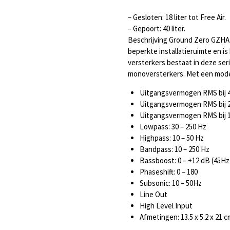
– Gesloten: 18 liter tot Free Air.
– Gepoort: 40 liter.
Beschrijving Ground Zero GZHA
beperkte installatieruimte en i
versterkers bestaat in deze seri
monoversterkers. Met een moder
Uitgangsvermogen RMS bij 4
Uitgangsvermogen RMS bij 2
Uitgangsvermogen RMS bij 1
Lowpass: 30 – 250 Hz
Highpass: 10 – 50 Hz
Bandpass: 10 – 250 Hz
Bassboost: 0 – +12 dB (45Hz
Phaseshift: 0 – 180
Subsonic: 10 – 50Hz
Line Out
High Level Input
Afmetingen: 13.5 x 5.2 x 21 c