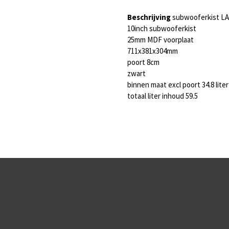
Beschrijving
subwooferkist L
10inch subwooferkist
25mm MDF voorplaat
711x381x304mm
poort 8cm
zwart
binnen maat excl poort 34.8 liter
totaal liter inhoud 59.5