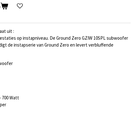
n
t uit :
staties op instapniveau. De Ground Zero GZIW 10SPL subwoofer
rdigt de instapserie van Ground Zero en levert verbluffende
woofer
– 700 Watt
oper