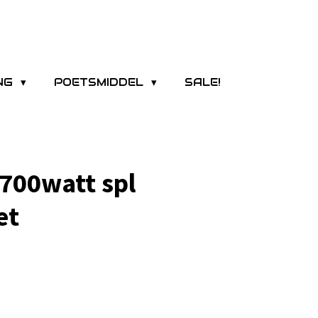
ING
POETSMIDDEL
SALE!
700watt spl
et