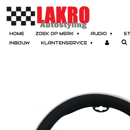
Ga
direct
naar
de
hoofdinhoud
HOME
ZOEK OP MERK
AUDIO
S
INBOUW
KLANTENSERVICE