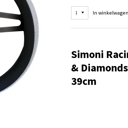
In winkelwage
Simoni Raci
& Diamonds 
39cm