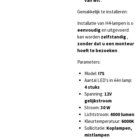
van wit
.
Gemakkelijk te installeren:
Installatie van H4-lampen is o
eenvoudig
en uitgevoerd
kan worden
zelfstandig
,
zonder dat u een monteur
hoeft te bezoeken
.
Parameters:
Model:
I7S
Aantal LED's in één lamp:
4 stuks
Spanning:
12V
gelijkstroom
Stroom:
30 W
Lichtstroom:
4000 lumen
Kleurtemperatuur:
6000K
Sollicitatie:
Koplampen,
mistlampen