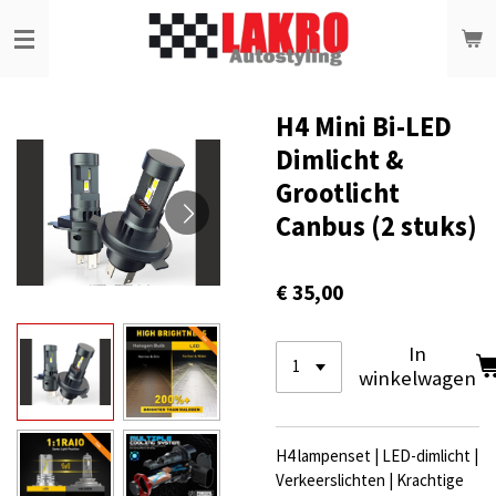
Ga
direct
naar
de
hoofdinhoud
H4 Mini Bi-LED
Dimlicht &
Grootlicht
Canbus (2 stuks)
€ 35,00
In
winkelwagen
H4 lampenset | LED-dimlicht |
Verkeerslichten | Krachtige