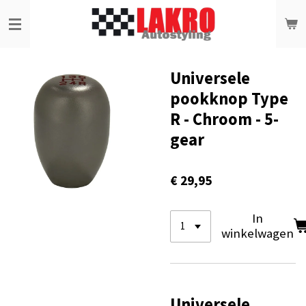
Ga
direct
naar
de
hoofdinhoud
Universele
pookknop Type
R - Chroom - 5-
gear
€ 29,95
In
winkelwagen
Universele