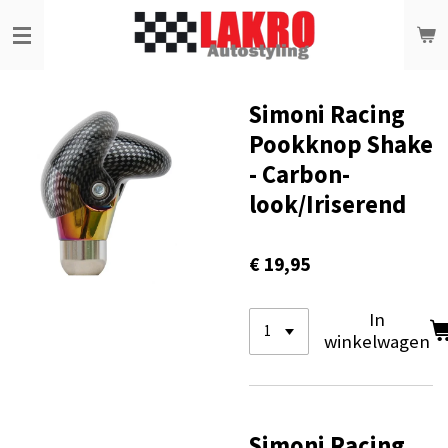
Ga
direct
naar
de
hoofdinhoud
Simoni Racing
Pookknop Shake
- Carbon-
look/Iriserend
€ 19,95
In
winkelwagen
Simoni Racing