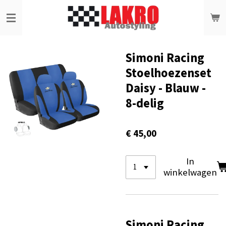
Ga
direct
naar
de
hoofdinhoud
Simoni Racing
Stoelhoezenset
Daisy - Blauw -
8-delig
€ 45,00
In
winkelwagen
Simoni Racing