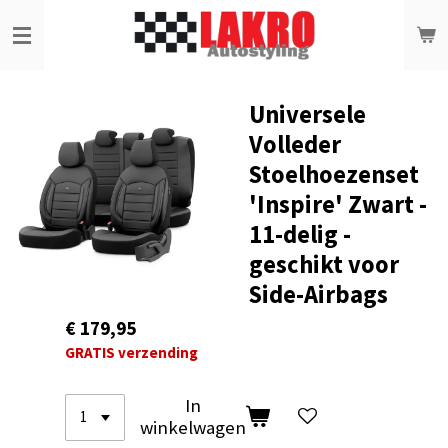
Ga
direct
naar
de
hoofdinhoud
Universele
Volleder
Stoelhoezenset
'Inspire' Zwart -
11-delig -
geschikt voor
Side-Airbags
€ 179,95
GRATIS verzending
In
winkelwagen