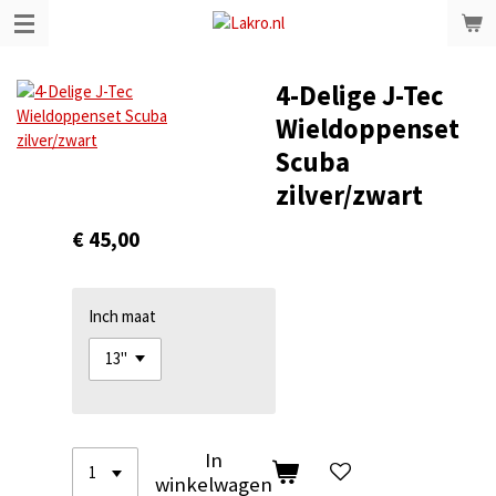
Ga
direct
naar
4-Delige J-Tec
de
hoofdinhoud
Wieldoppenset
Scuba
zilver/zwart
€ 45,00
Inch maat
In
winkelwagen