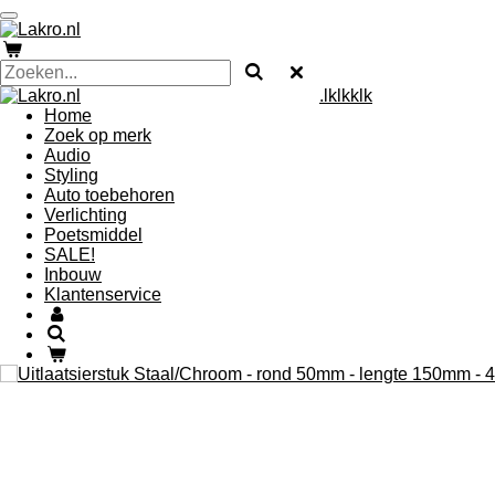
Ga
direct
naar
de
.lklkklk
hoofdinhoud
Home
Zoek op merk
Audio
Styling
Auto toebehoren
Verlichting
Poetsmiddel
SALE!
Inbouw
Klantenservice