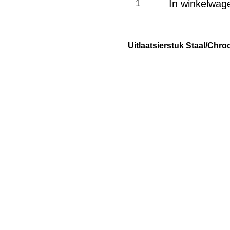
In winkelwag
Uitlaatsierstuk Staal/Chr