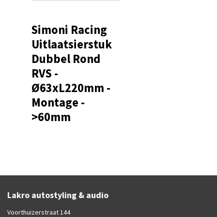
Simoni Racing
Uitlaatsierstuk
Dubbel Rond
RVS -
Ø63xL220mm -
Montage -
>60mm
Lakro autostyling & audio
Voorthuizerstraat 144