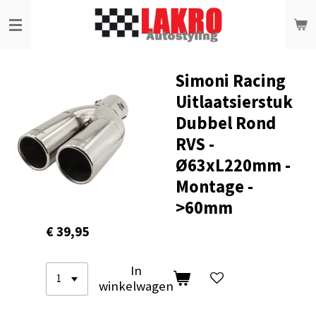
Ga
direct
naar
de
hoofdinhoud
Simoni Racing
Uitlaatsierstuk
Dubbel Rond
RVS -
Ø63xL220mm -
Montage -
>60mm
€ 39,95
In
winkelwagen