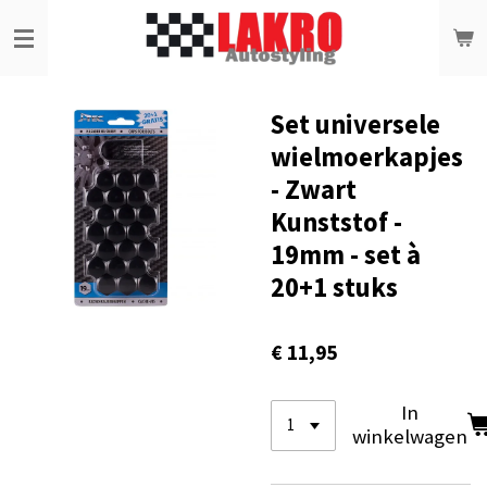
Ga
direct
naar
de
hoofdinhoud
Set universele
wielmoerkapjes
- Zwart
Kunststof -
19mm - set à
20+1 stuks
€ 11,95
In
winkelwagen