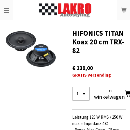
Ga
direct
naar
de
hoofdinhoud
HIFONICS TITAN
Koax 20 cm TRX-
82
€ 139,00
GRATIS verzending
In
winkelwagen
Leistung 125 W RMS / 250 W
max. • Impedanz 4 Ω
• Paper-Mica Cone • 25 mm