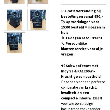
✅
Gratis verzending bij
bestellingen vanaf €50,-
🚀
Op werkdagen voor
15:00 besteld = morgen in
huis
🔄
14 dagen retourrecht
📞
Persoonlijke
klantenservice voor al je
vragen
🔊
Subwooferset met
Indy S8 & RA1200W –
Krachtige compactheid
Deze set biedt een perfecte
combinatie van
kracht,
kwaliteit en een
compacte inbouw
. Ideaal
voor wie een stevige
basupgrade zoekt zonder