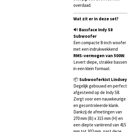
overdaad.
Wat zit er in deze set?
🔊
Bassface Indy S8
Subwoofer
Een compacte 8-inch woofer
met een indrukwekkend
RMS-vermogen van 500W
.
Levert diepe, strakke bassen
in een klein formaat.
📦
Subwooferkist Lindsey
Degelijk gebouwd en perfect
afgestemd op de Indy S8.
Zorgt voor een nauwkeurige
en gecontroleerde klank.
Dankzij de afmetingen van
270 mm (B) x 315 mm (H) en
een diepte variërend van 415
mm tot 302 mm, past deze