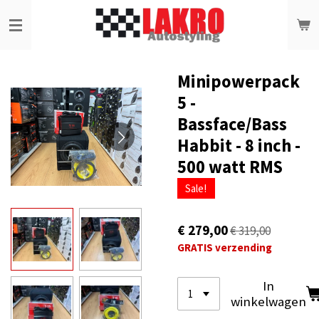
Ga
direct
naar
de
hoofdinhoud
Minipowerpack
5 -
Bassface/Bass
Habbit - 8 inch -
500 watt RMS
Sale!
€ 279,00
€ 319,00
GRATIS verzending
In
winkelwagen