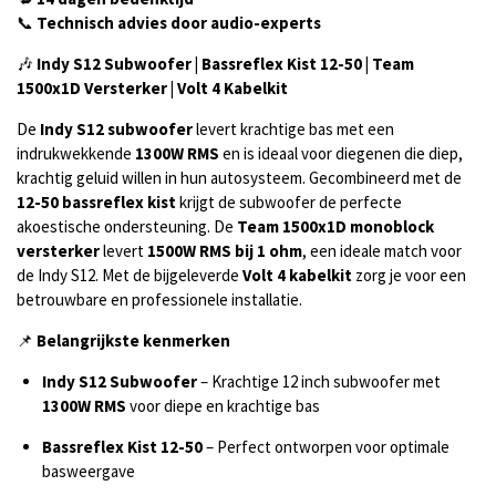
📞
Technisch advies door audio-experts
🎶
Indy S12 Subwoofer | Bassreflex Kist 12-50 | Team
1500x1D Versterker | Volt 4 Kabelkit
De
Indy S12 subwoofer
levert krachtige bas met een
indrukwekkende
1300W RMS
en is ideaal voor diegenen die diep,
krachtig geluid willen in hun autosysteem. Gecombineerd met de
12-50 bassreflex kist
krijgt de subwoofer de perfecte
akoestische ondersteuning. De
Team 1500x1D monoblock
versterker
levert
1500W RMS bij 1 ohm
, een ideale match voor
de Indy S12. Met de bijgeleverde
Volt 4 kabelkit
zorg je voor een
betrouwbare en professionele installatie.
📌
Belangrijkste kenmerken
Indy S12 Subwoofer
– Krachtige 12 inch subwoofer met
1300W RMS
voor diepe en krachtige bas
Bassreflex Kist 12-50
– Perfect ontworpen voor optimale
basweergave