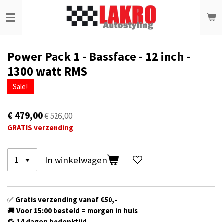
Ga
direct
naar
de
hoofdinhoud
Power Pack 1 - Bassface - 12 inch -
1300 watt RMS
Sale!
€ 479,00
€ 526,00
GRATIS verzending
In winkelwagen
✅
Gratis verzending vanaf €50,-
🚚
Voor 15:00 besteld = morgen in huis
🔁
14 dagen bedenktijd