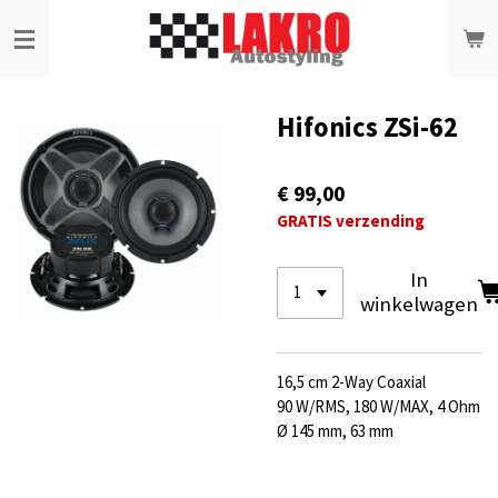
Ga
direct
naar
de
hoofdinhoud
Hifonics ZSi-62
€ 99,00
GRATIS verzending
In
winkelwagen
16,5 cm 2-Way Coaxial
90 W/RMS, 180 W/MAX, 4 Ohm
Ø 145 mm, 63 mm