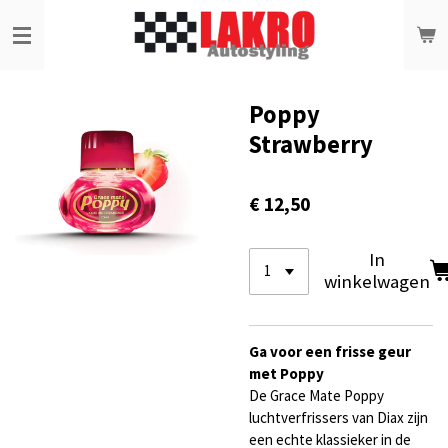
Ga
direct
naar
de
hoofdinhoud
Poppy
Strawberry
€ 12,50
In
winkelwagen
Ga voor een frisse geur
met Poppy
De Grace Mate Poppy
luchtverfrissers van Diax zijn
een echte klassieker in de