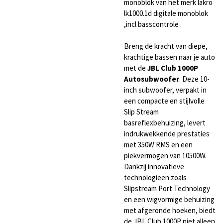
monoblok van het merk lakro
lk1000.1d digitale monoblok
,incl basscontrole .
Breng de kracht van diepe,
krachtige bassen naar je auto
met de
JBL Club 1000P
Autosubwoofer
. Deze 10-
inch subwoofer, verpakt in
een compacte en stijlvolle
Slip Stream
basreflexbehuizing, levert
indrukwekkende prestaties
met 350W RMS en een
piekvermogen van 10500W.
Dankzij innovatieve
technologieën zoals
Slipstream Port Technology
en een wigvormige behuizing
met afgeronde hoeken, biedt
de JBL Club 1000P niet alleen