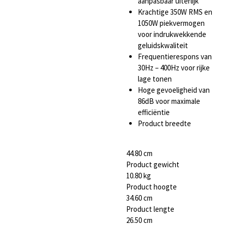
aanpasbaar uiterlijk
Krachtige 350W RMS en
1050W piekvermogen
voor indrukwekkende
geluidskwaliteit
Frequentierespons van
30Hz – 400Hz voor rijke
lage tonen
Hoge gevoeligheid van
86dB voor maximale
efficiëntie
Product breedte
44.80 cm
Product gewicht
10.80 kg
Product hoogte
34.60 cm
Product lengte
26.50 cm