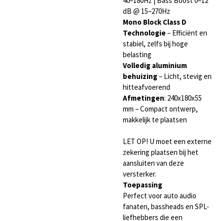
40–180Hz | Bass Boost 0–12
dB @ 15–270Hz
Mono Block Class D
Technologie
– Efficiënt en
stabiel, zelfs bij hoge
belasting
Volledig aluminium
behuizing
– Licht, stevig en
hitteafvoerend
Afmetingen
: 240x180x55
mm – Compact ontwerp,
makkelijk te plaatsen
LET OP! U moet een externe
zekering plaatsen bij het
aansluiten van deze
versterker.
Toepassing
Perfect voor auto audio
fanaten, bassheads en SPL-
liefhebbers die een