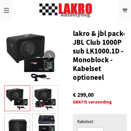
Ga
direct
naar
de
hoofdinhoud
lakro & jbl pack-
JBL Club 1000P
sub LK1000.1D -
Monoblock -
Kabelset
optioneel
€ 299,00
GRATIS verzending
Kabelset