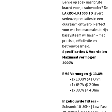
Ben je op zoek naar brute
kracht voor je subwoofer? De
LAKRO-LK1000.1D
levert
serieuze prestaties in een
duurzaam ontwerp. Perfect
voor wie het maximale uit zijn
bassysteem wil halen – met
precisie, efficiëntie en
betrouwbaarheid.
Specificaties & Voordelen
Maximaal vermogen:
2000W
–
RMS Vermogen @ 13.8V
:
• 1x 1000W @ 1 Ohm
• 1x 650W @ 2 Ohm
• 1x 380W @ 4 Ohm
Ingebouwde filters
–
Subsonic 10–50Hz | Low Pass