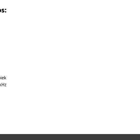
os:
iek
0kHz