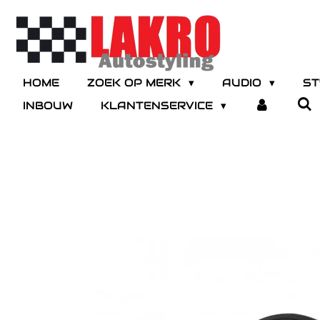
Ga
direct
naar
de
hoofdinhoud
HOME
ZOEK OP MERK
AUDIO
ST
INBOUW
KLANTENSERVICE