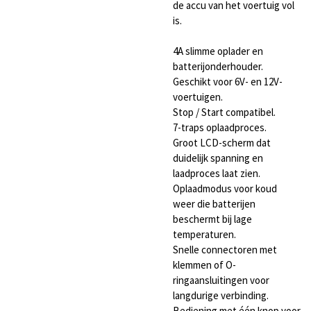
de accu van het voertuig vol
is.
4A slimme oplader en
batterijonderhouder.
Geschikt voor 6V- en 12V-
voertuigen.
Stop / Start compatibel.
7-traps oplaadproces.
Groot LCD-scherm dat
duidelijk spanning en
laadproces laat zien.
Oplaadmodus voor koud
weer die batterijen
beschermt bij lage
temperaturen.
Snelle connectoren met
klemmen of O-
ringaansluitingen voor
langdurige verbinding.
Bediening met één knop voor