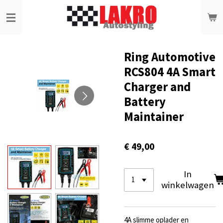
Ga
direct
naar
de
hoofdinhoud
Ring Automotive
RCS804 4A Smart
Charger and
Battery
Maintainer
€ 49,00
In
winkelwagen
4A slimme oplader en