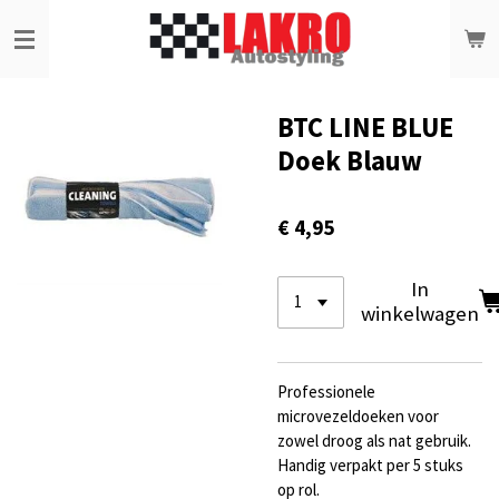
Ga
direct
naar
de
hoofdinhoud
BTC LINE BLUE
Doek Blauw
€ 4,95
In
winkelwagen
Professionele
microvezeldoeken voor
zowel droog als nat gebruik.
Handig verpakt per 5 stuks
op rol.