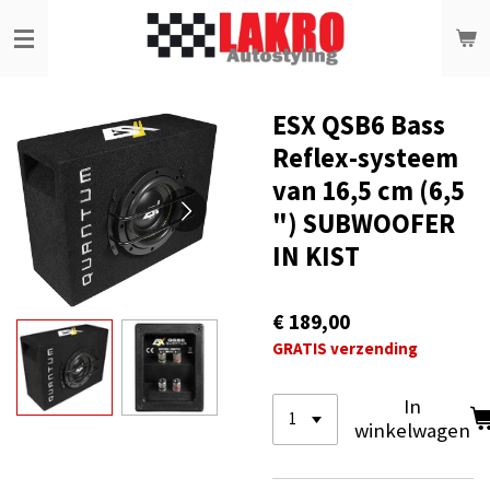
Ga
direct
naar
de
hoofdinhoud
ESX QSB6 Bass
Reflex-systeem
van 16,5 cm (6,5
") SUBWOOFER
IN KIST
€ 189,00
GRATIS verzending
In
winkelwagen