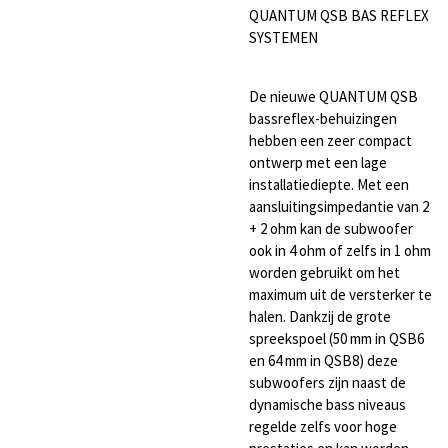
QUANTUM QSB BAS REFLEX
SYSTEMEN
De nieuwe QUANTUM QSB
bassreflex-behuizingen
hebben een zeer compact
ontwerp met een lage
installatiediepte.
Met een
aansluitingsimpedantie van 2
+ 2 ohm kan de subwoofer
ook in 4 ohm of zelfs in 1 ohm
worden gebruikt om het
maximum uit de versterker te
halen.
Dankzij de grote
spreekspoel (50 mm in QSB6
en 64 mm in QSB8) deze
subwoofers zijn naast de
dynamische bass niveaus
regelde zelfs voor hoge