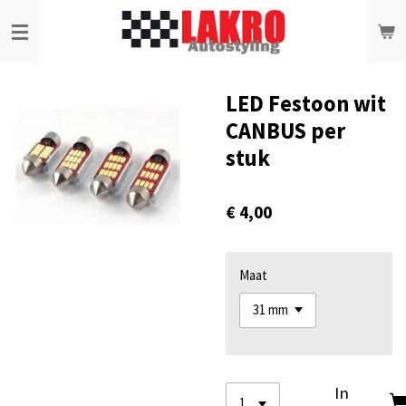
Ga
direct
naar
de
hoofdinhoud
LED Festoon wit
CANBUS per
stuk
€ 4,00
Maat
In