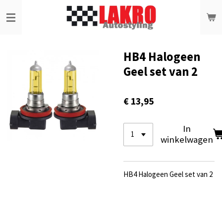
Ga
direct
naar
de
hoofdinhoud
HB4 Halogeen
Geel set van 2
€ 13,95
In
winkelwagen
HB4 Halogeen Geel set van 2