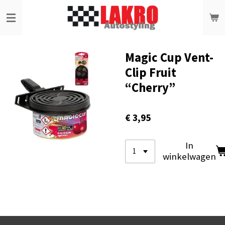
Ga
direct
naar
de
hoofdinhoud
Magic Cup Vent-
Clip Fruit
“Cherry”
€ 3,95
In
winkelwagen