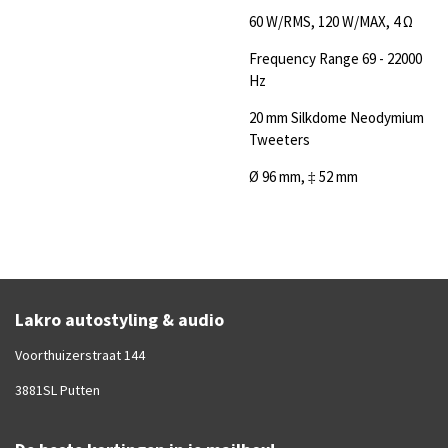
60 W/RMS, 120 W/MAX, 4 Ω
Frequency Range 69 - 22000
Hz
20 mm Silkdome Neodymium
Tweeters
Ø 96 mm, ‡ 52 mm
Lakro autostyling & audio
Voorthuizerstraat 144
3881SL Putten