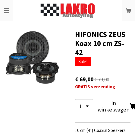
Ga
direct
naar
de
hoofdinhoud
HIFONICS ZEUS
Koax 10 cm ZS-
42
Sale!
€ 69,00
€ 79,00
GRATIS verzending
In
winkelwagen
10 cm (4") Coaxial Speakers