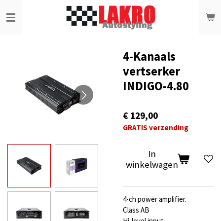
Ga
direct
naar
de
hoofdinhoud
4-Kanaals
vertserker
INDIGO-4.80
€ 129,00
GRATIS verzending
In
winkelwagen
4-ch power amplifier.
Class АВ
Hi-level input