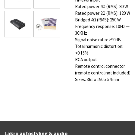
Rated power 4Ω (RMS): 80 W
Rated power 2Ω (RMS): 120 W
Bridged 4Ω (RMS): 250 W
Frequency response: 10Hz —
30KHz
Signal noise ratio: >90dB
Total harmonic distortion:
<0.15%
RCA output
Remote control connector
(remote control not included)
Sizes: 361 x 190 x 54 mm
Lakro autostyling & audio