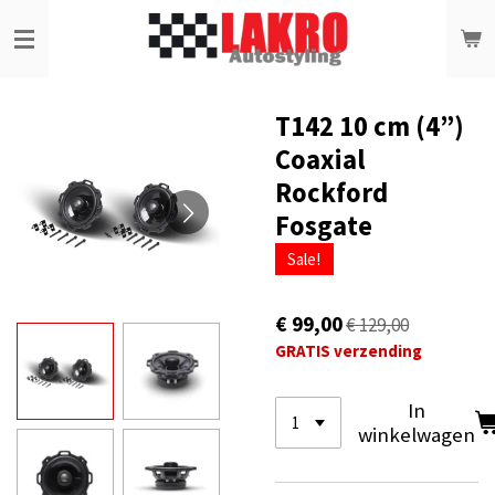
Ga
direct
naar
de
hoofdinhoud
T142 10 cm (4”)
Coaxial
Rockford
Fosgate
Sale!
€ 99,00
€ 129,00
GRATIS verzending
In
winkelwagen