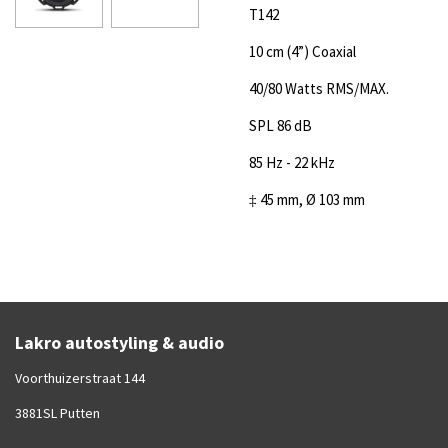
T142
10 cm (4”) Coaxial
40/80 Watts RMS/MAX.
SPL 86 dB
85 Hz - 22 kHz
‡ 45 mm, Ø 103 mm
Lakro autostyling & audio
Voorthuizerstraat 144
3881SL Putten