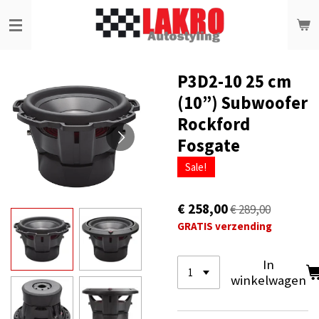
Ga
direct
naar
de
hoofdinhoud
P3D2-10 25 cm
(10”) Subwoofer
Rockford
Fosgate
Sale!
€ 258,00
€ 289,00
GRATIS verzending
In
winkelwagen