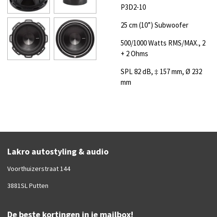
P3D2-10
25 cm (10”) Subwoofer
500/1000 Watts RMS/MAX., 2
+ 2 Ohms
SPL 82 dB, ‡ 157 mm, Ø 232
mm
Lakro autostyling & audio
Voorthuizerstraat 144
3881SL Putten
De beste kortingen in je mailbox!