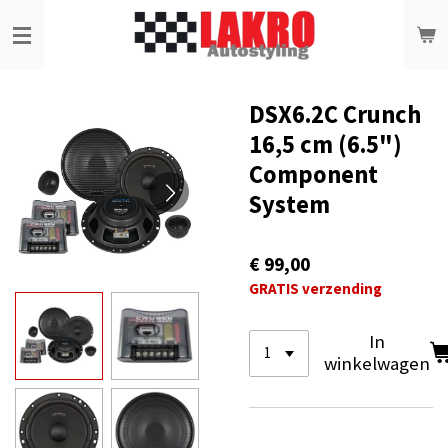
Ga
direct
naar
de
hoofdinhoud
DSX6.2C Crunch
16,5 cm (6.5")
Component
System
€ 99,00
GRATIS verzending
In
winkelwagen