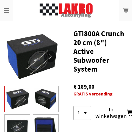
Ga
direct
naar
de
hoofdinhoud
GTi800A Crunch
20 cm (8")
Active
Subwoofer
System
€ 189,00
GRATIS verzending
In
winkelwagen