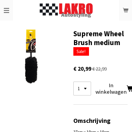
Ga
direct
naar
de
hoofdinhoud
Supreme Wheel
Brush medium
Sale!
€ 20,99
€ 22,99
In
winkelwagen
Omschrijving