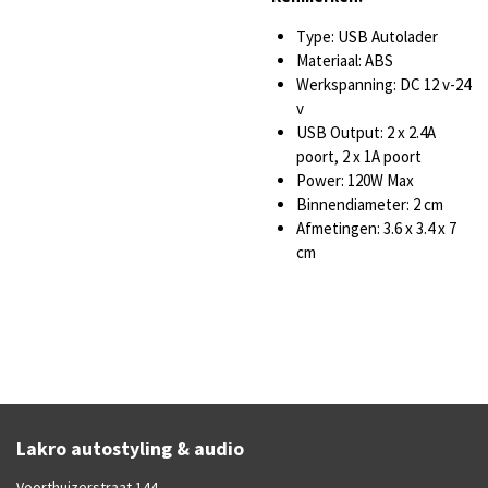
Type: USB Autolader
Materiaal: ABS
Werkspanning: DC 12 v-24
v
USB Output: 2 x 2.4A
poort, 2 x 1A poort
Power: 120W Max
Binnendiameter: 2 cm
Afmetingen: 3.6 x 3.4 x 7
cm
Lakro autostyling & audio
Voorthuizerstraat 144