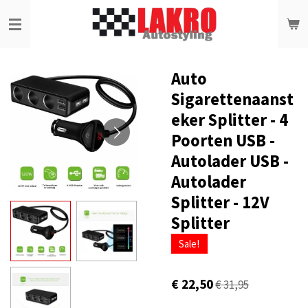
Ga
direct
naar
de
hoofdinhoud
Auto
Sigarettenaanst
eker Splitter - 4
Poorten USB -
Autolader USB -
Autolader
Splitter - 12V
Splitter
Sale!
€ 22,50
€ 31,95