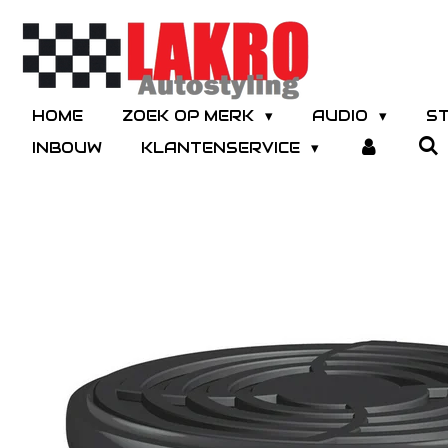
Ga
direct
naar
de
hoofdinhoud
HOME
ZOEK OP MERK
AUDIO
S
INBOUW
KLANTENSERVICE