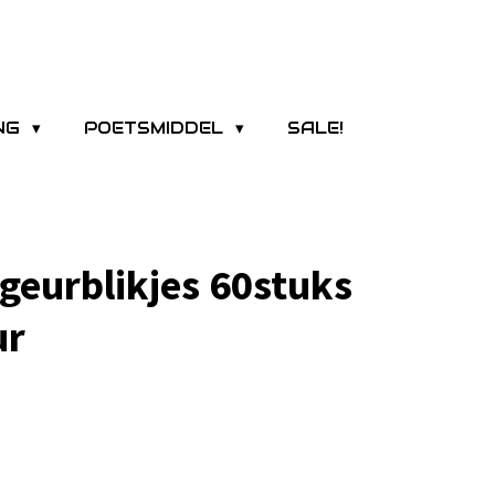
ING
POETSMIDDEL
SALE!
eurblikjes 60stuks
ur