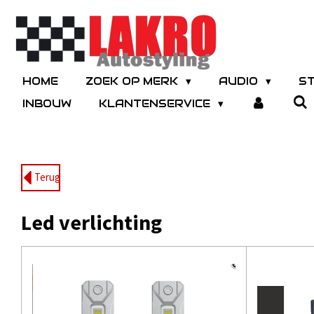
Ga
direct
naar
de
hoofdinhoud
HOME
ZOEK OP MERK
AUDIO
S
INBOUW
KLANTENSERVICE
Terug
Led verlichting