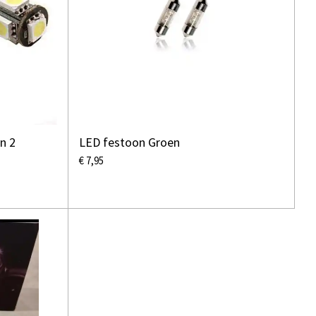
n 2
LED festoon Groen
€ 7,95