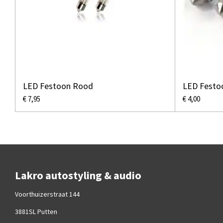
LED Festoon Rood
LED Festo
€ 7,95
€ 4,00
Lakro autostyling & audio
Voorthuizerstraat 144
3881SL Putten