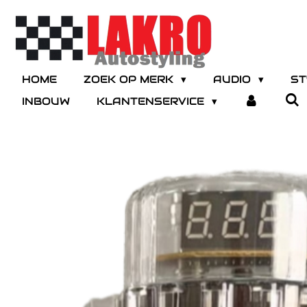
Ga
direct
naar
de
hoofdinhoud
HOME
ZOEK OP MERK
AUDIO
ST
INBOUW
KLANTENSERVICE