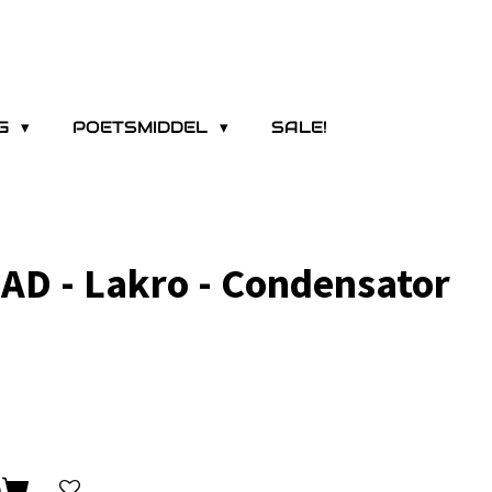
NG
POETSMIDDEL
SALE!
D - Lakro - Condensator
n