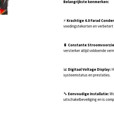
Belangrijkste kenmerken:
⚡
Krachtige 4.0 Farad Conde
voedingstekorten en verbetert d
🔋
Constante Stroomvoorzie
versterker altijd voldoende ver
📊
Digitaal Voltage Display:
H
systeemstatus en prestaties.
🔧
Eenvoudige Installatie:
Wo
uitschakelbeveiliging en is co