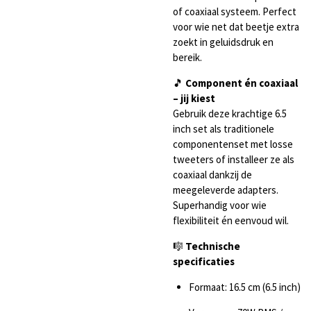
of coaxiaal systeem. Perfect
voor wie net dat beetje extra
zoekt in geluidsdruk en
bereik.
🎵
Component én coaxiaal
– jij kiest
Gebruik deze krachtige 6.5
inch set als traditionele
componentenset met losse
tweeters of installeer ze als
coaxiaal dankzij de
meegeleverde adapters.
Superhandig voor wie
flexibiliteit én eenvoud wil.
🎼
Technische
specificaties
Formaat: 16.5 cm (6.5 inch)