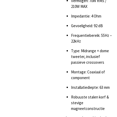
Vermogen: 70W RMS /
210W MAX
Impedantie: 4 Ohm
Gevoeligheid: 92 dB
Frequentiebereik: 55Hz –
22kHz
Type: Midrange + dome
tweeter, inclusief
passieve crossovers
Montage: Coaxiaal of
component
Installatiediepte: 63 mm
Robuuste stalen korf &
stevige
magneetconstructie