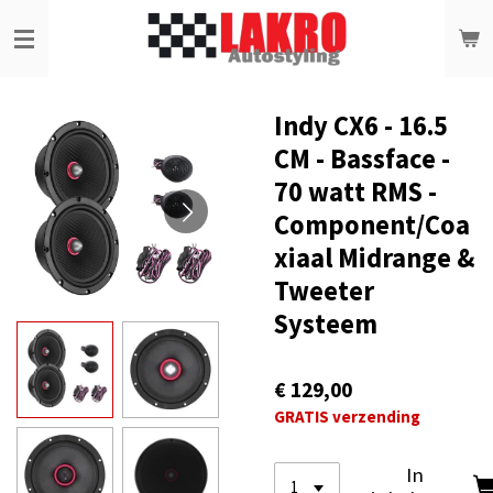
Ga
direct
naar
de
hoofdinhoud
Indy CX6 - 16.5
CM - Bassface -
70 watt RMS -
Component/Coa
xiaal Midrange &
Tweeter
Systeem
€ 129,00
GRATIS verzending
In