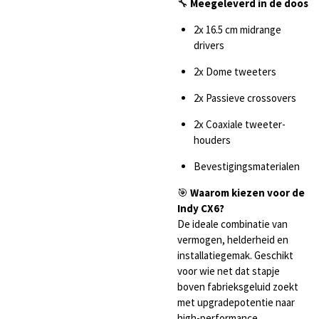
🔧
Meegeleverd in de doos
2x 16.5 cm midrange
drivers
2x Dome tweeters
2x Passieve crossovers
2x Coaxiale tweeter-
houders
Bevestigingsmaterialen
🎯
Waarom kiezen voor de
Indy CX6?
De ideale combinatie van
vermogen, helderheid en
installatiegemak. Geschikt
voor wie net dat stapje
boven fabrieksgeluid zoekt
met upgradepotentie naar
high-performance