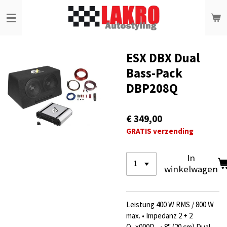
Ga
direct
naar
de
hoofdinhoud
ESX DBX Dual
Bass-Pack
DBP208Q
€ 349,00
GRATIS verzending
In
winkelwagen
Leistung 400 W RMS / 800 W
max. • Impedanz 2 + 2
Ω_x000D_ • 8" (20 cm) Dual-