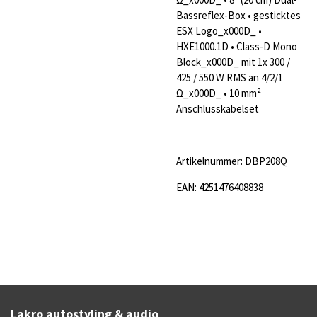
Bassreflex-Box • gesticktes
ESX Logo_x000D_ •
HXE1000.1D • Class-D Mono
Block_x000D_ mit 1x 300 /
425 / 550 W RMS an 4/2/1
Ω_x000D_ • 10 mm²
Anschlusskabelset
Artikelnummer: DBP208Q
EAN: 4251476408838
Lakro autostyling & audio